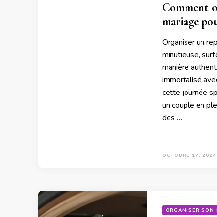
Comment org
mariage pou
Organiser un re
minutieuse, surt
manière authent
immortalisé avec
cette journée s
un couple en ple
des …
OCTOBRE 17, 2024
ORGANISER SON 