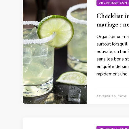
ORGANISER SON 
Checklist in
mariage : n
Organiser un ma
surtout lorsqu’il
estivale, un bar 
sans les bons s
en quête de simp
rapidement une
FÉVRIER 26, 2026