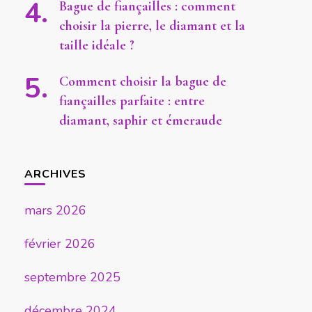
Bague de fiançailles : comment
choisir la pierre, le diamant et la
taille idéale ?
Comment choisir la bague de
fiançailles parfaite : entre
diamant, saphir et émeraude
ARCHIVES
mars 2026
février 2026
septembre 2025
décembre 2024