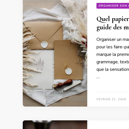
ORGANISER SON 
Quel papier
guide des m
Organiser un mar
pour les faire-pa
marque la premiè
grammage, texture
que la sensation
…
FÉVRIER 27, 2026